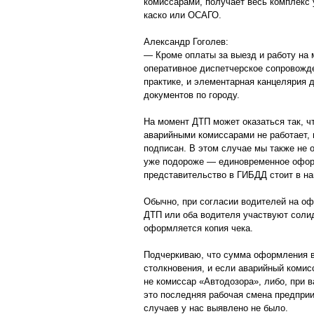
комиссарами, получает весь комплекс у
каско или ОСАГО.
Александр Гоголев:
— Кроме оплаты за выезд и работу на 
оперативное диспетчерское сопровожде
практике, и элементарная канцелярия 
документов по городу.
На момент ДТП может оказаться так, чт
аварийными комиссарами не работает, 
подписан. В этом случае мы также не 
уже подороже — единовременное оформ
представительство в ГИБДД стоит в на
Обычно, при согласии водителей на оф
ДТП или оба водителя участвуют солид
оформляется копия чека.
Подчеркиваю, что сумма оформления в
столкновения, и если аварийный комисс
не комиссар «Автодозора», либо, при
это последняя рабочая смена предприи
случаев у нас выявлено не было.