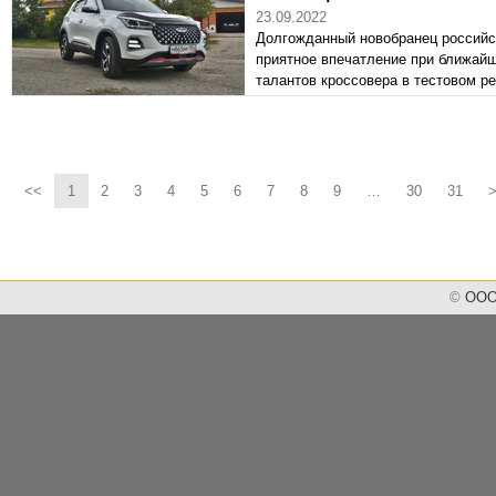
23.09.2022
Долгожданный новобранец российс
приятное впечатление при ближайш
талантов кроссовера в тестовом ре
можно было бы охарактеризовать к
миллионов «отсидеться» на рынке 
удастся – быть ему бестселлером! 
сегмента российского авторынка. Н
покупаемым SUV в России, или да
<<
1
2
3
4
5
6
7
8
9
…
30
31
В общем, очень перспективная мод
©
ООО 