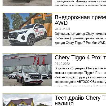
функционала. Именно таким и стал
российских дилерских центрах Hava
Внедорожная презе
AWD
28.08.2023
Официальный дилер Chery компани
Сибинпекс) провела презентацию п
бренда Chery Tiggo 7 Pro Max AWD
уикенда уходящего жаркого сибирс
Chery Tiggo 4 Pro:
24.10.2022
В дилерских центрах Chery полным
компакт-кроссовера Tiggo 4 Pro –
«Четверки», которую уже успели о
корреспондент АВТОСОЮЗа «засту
центре бренда компании «Сибтранс
после свершения тестовой поездки:
удерживает от покупки?
Тест-драйв Chery 
налицо