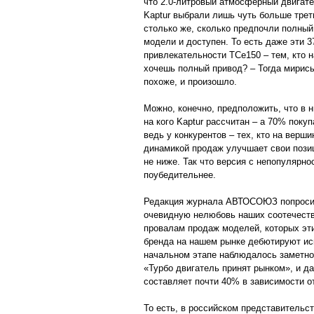
что 2.0-литровый атмосферный двигате
Kaptur выбрали лишь чуть больше трет
столько же, сколько предпочли полный
модели и доступен. То есть даже эти 
привлекательности TCe150 – тем, кто н
хочешь полный привод? – Тогда мирись
похоже, и произошло.
Можно, конечно, предположить, что в 
на кого Kaptur рассчитан – а 70% покуп
ведь у конкурентов – тех, кто на верши
динамикой продаж улучшает свои пози
не ниже. Так что версия с непопулярн
поубедительнее.
Редакция журнала АВТОСОЮЗ попросил
очевидную нелюбовь наших соотечестве
провалам продаж моделей, которых эти
бренда на нашем рынке дебютируют иск
начальном этапе наблюдалось заметно
«Турбо двигатель принят рынком», и д
составляет почти 40% в зависимости о
То есть, в российском представительст