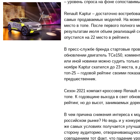
– уровень спроса на фоне сопоставимы
Renault Kaptur – достаточно востребов
самых продаваемых моделей. На момен
место в топе. После первого полного м
результатам июля объем реализаций сн
опустился на 22 место в рейтинге.
В пресс-службе бренда стартовые про
обновлении двигатель TCe150, коммен
или иной новинки можно судить только 
ноябре Kaptur скатился до 23 места, в 
топ-25 – годовой рейтинг своими пока
предшественник.
Сезон 2021 компакт-кроссовер Renault 
топе. К годовщине выхода в свет обно
рейтинг, но до высот, занимаемых доре
В чем причина снижения интереса к м
российском рынке? Но ведь и у конкуре
же самых условиях получается улучшат
сторону аудиторию, отворачивающуюся 
совпадением тот факт, что падение уро