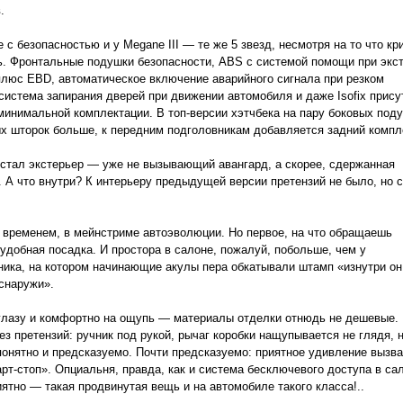
.
 с безопасностью и у Megane III — те же 5 звезд, несмотря на то что кр
. Фронтальные подушки безопасности, ABS с системой помощи при экс
люс EBD, автоматическое включение аварийного сигнала при резком
система запирания дверей при движении автомобиля и даже Isofix прис
минимальной комплектации. В топ-версии хэтчбека на пару боковых под
х шторок больше, к передним подголовникам добавляется задний компл
стал экстерьер — уже не вызывающий авангард, а скорее, сдержанная
. А что внутри? К интерьеру предыдущей версии претензий не было, но 
…
о временем, в мейнстриме автоэволюции. Но первое, на что обращаешь
удобная посадка. И простора в салоне, пожалуй, побольше, чем у
ика, на котором начинающие акулы пера обкатывали штамп «изнутри он
снаружи».
глазу и комфортно на ощупь — материалы отделки отнюдь не дешевые.
ез претензий: ручник под рукой, рычаг коробки нащупывается не глядя, 
понятно и предсказуемо. Почти предсказуемо: приятное удивление вызв
арт-стоп». Опциальня, правда, как и система бесключевого доступа в сал
иятно — такая продвинутая вещь и на автомобиле такого класса!..