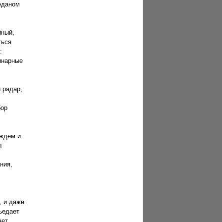
еданом
йный,
ться
:
инарные
 радар,
бор
 ждем и
ы
ния,
, и даже
ъедает
ает