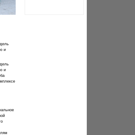
одель
ю и
одель
ю и
Оба
омплексе
фальное
мой
го
елям