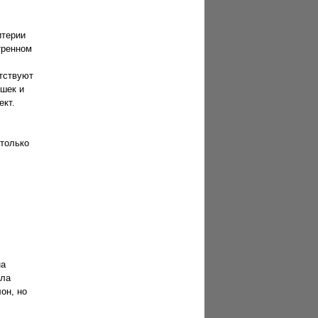
итерии
тренном
утствуют
ушек и
ект.
столько
на
ала
он, но