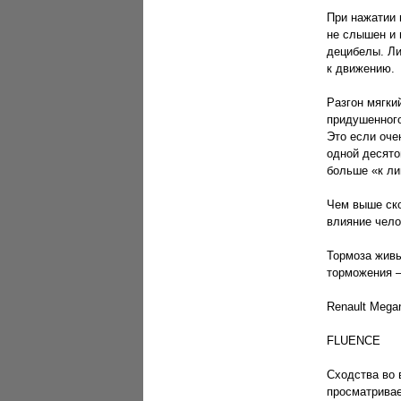
При нажатии 
не слышен и 
децибелы. Ли
к движению.
Разгон мягкий
придушенного
Это если оче
одной десято
больше «к ли
Чем выше ско
влияние чело
Тормоза живы
торможения —
Renault Mega
FLUENCE
Сходства во 
просматривае