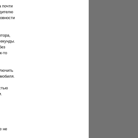
а почти
одителю
товности
отора,
секунды.
без
к-то
ключить
омобиля.
стью
и.
e не