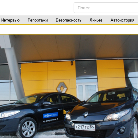
Интервью
Репортажи
Безопасность
Ликбез
Автоистория