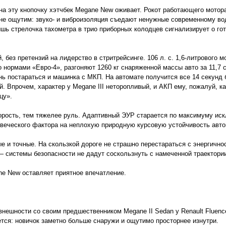
на эту кнопочку хэтчбек Megane New оживает. Рокот работающего мотор
не ощутим: звуко- и виброизоляция съедают ненужные современному в
шь стрелочка тахометра в трио приборных колодцев сигнализирует о го
, без претензий на лидерство в стритрейсинге. 106 л. с. 1,6-литрового м
 нормами «Евро-4», разгоняют 1260 кг снаряженной массы авто за 11,7 
нь постараться и машинка с МКП. На автомате получится все 14 секунд 
й. Впрочем, характер у Megane III неторопливый, и АКП ему, пожалуй, ка
цу».
рость, тем тяжелее руль. Адаптивный ЭУР старается по максимуму ис
веческого фактора на неплохую природную курсовую устойчивость авт
е и точные. На скользкой дороге не страшно перестараться с энергично
 системы безопасности не дадут соскользнуть с намеченной траектори
ne New оставляет приятное впечатление.
внешности со своим предшественником Megane II Sedan у Renault Fluenc
тся: новичок заметно больше снаружи и ощутимо просторнее изнутри.