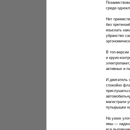
Позаимствова
среди однокл
Нет преемств
без претензи
изыскать как
убранство са
эргономическ
В топ-версии
и круиз-конт
электропакет
активных и п
И двигатель 
спокойно фла
прислушаться
автомобильну
магистрали у
пупырышки на
На узких уло
ямы — надкол
все выпавшие