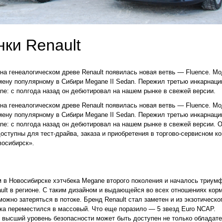
ки Renault
 на генеалогическом древе Renault появилась новая ветвь — Fluence. М
мену популярному в Сибири Megane II Sedan. Пережил третью инкарнаци
ne: с полгода назад он дебютировал на нашем рынке в свежей версии.
 на генеалогическом древе Renault появилась новая ветвь — Fluence. М
мену популярному в Сибири Megane II Sedan. Пережил третью инкарнаци
ne: с полгода назад он дебютировал на нашем рынке в свежей версии. 
оступны для тест-драйва, заказа и приобретения в торгово-сервисном к
осибирск».
 в Новосибирске хэтчбека Megane второго поколения и началось триум
ult в регионе. С таким дизайном и выдающейся во всех отношениях кор
можно затеряться в потоке. Бренд Renault стал заметен и из экзотическо
ка переместился в массовый. Что еще поразило — 5 звезд Euro NCAP.
 высший уровень безопасности может быть доступен не только обладат