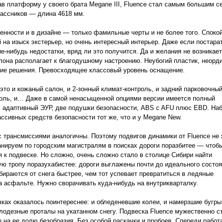
в платформу у своего брата Megane III, Fluence стал самым большим с
ассников — длина 4618 мм.
енности и в дизайне — только фамильные черты и не более того. Споко
й на изыск экстерьер, но очень интересный интерьер. Даже если постара
ие-нибудь недостатки, вряд ли это получится. Да и желания не возникает
лона располагает к благодушному настроению. Неубогий пластик, неорд
ие решения. Превосходящее классовый уровень оснащение.
 это и кожаный салон, и 2-зонный климат-контроль, и задний парковочный
роль, и… Даже в самой ненасыщенной опциями версии имеется полный
, адаптивный ЭУР, две подушки безопасности, ABS c AFU плюс EBD. На
ассивных средств безопасности тот же, что и у Megane New.
с трансмиссиями аналогичны. Поэтому подвигов динамики от Fluence не
нируем по городским магистралям в поисках дороги поразбитее — чтоб
 к подвеске. Но сложно, очень сложно стало в столице Сибири найти
ю тропу поразухабистее: дороги выглажены почти до идеального состоя
бираются от снега быстрее, чем тот успевает превратиться в ледяные
 асфальте. Нужно сворачивать куда-нибудь на внутрикварталку.
чках оказалось поинтереснее: и обледеневшие колеи, и намерзшие бугры
одезные проталы на укатанном снегу. Подвеска Fluence мужественно с
 на ее долю безобразия. Без особой раскачки и пробоев. Спереди работ