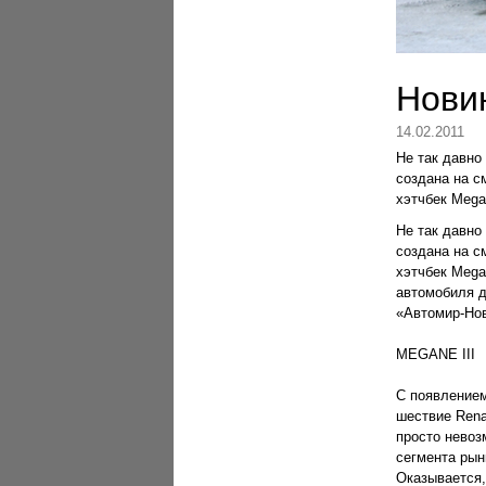
Новин
14.02.2011
Не так давно
создана на с
хэтчбек Mega
Не так давно
создана на с
хэтчбек Mega
автомобиля д
«Автомир-Нов
MEGANE III
С появлением
шествие Rena
просто невоз
сегмента рын
Оказывается,