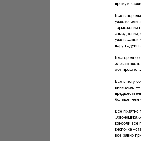
премум-каров
Все в порядке
ужесточились
торможении п
замедлении, 
уже в самой 
пару надувны
Благороднее 
элегантность
лет прошло
Все в ногу с
внимание, — 
предшественн
больше, чем 
Все приятно 
Эргономика б
консоли все 
кнопочка «ст
все равно пр