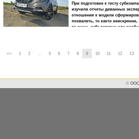
При подготовке к тесту субкомп
изучили отчеты диванных экспер
отношения к модели сформирова
похвалить, то как­то неискренне
то очень субъективно или вообщ
не на московском диване, а в си
АВТОСОЮЗ отправилась в исслед
внедорожный полигон автокомпл
<<
1
2
…
5
6
7
8
9
10
11
12
13
©
ООО 