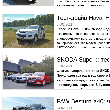
способностями, практически безу
действительности. Он идеален!
Тест-драйв Haval H
07.02.2021
Спрос на Haval H5 при выводе мод
оказалось, что он не просто высок
внедорожником на старте продаж в
так привлекает эта модель россий
АВТОСОЮЗа отправилась на исслед
SKODA Superb: тес
05.02.2021
Флагман модельного ряда SKODA
Помолодел как раз в год своего
европейским представителем би
нормандском формате. В букваль
северо-запада Франции.
FAW Besturn X40: 
04.02.2021