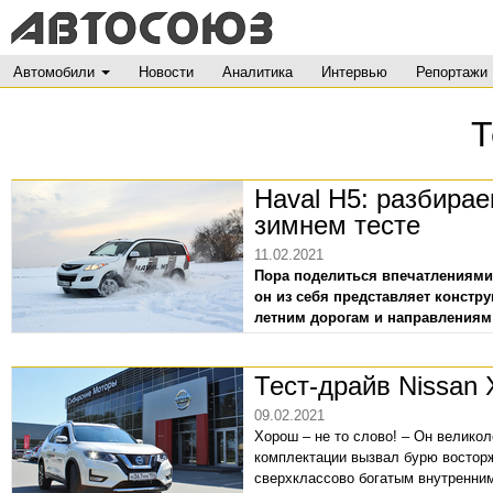
Автомобили
Новости
Аналитика
Интервью
Репортажи
Т
Haval H5: разбира
зимнем тесте
11.02.2021
Пора поделиться впечатлениями 
он из себя представляет констру
летним дорогам и направлениям
материале
. Сейчас сосредоточим
морозный сезон. И заодно исслед
Тест-драйв Nissan X
тему столько уже понавыдумано,
09.02.2021
Хорош – не то слово! – Он великол
комплектации вызвал бурю востор
сверхклассово богатым внутренним