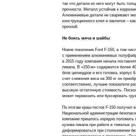
так что детали из него могут быть толщ
прочности. Металл устойчив к коррозии
Алюминиевые детали не сваривают меж
конструкционного клея и заклепок – ка
прочной.
Не боясь мяча и шайбы
Новое поколение Ford F-150, в том чис
с применением алюминиевых полуфабри
в 2015 году компания начала поставля
пикапа. В «150-м» содержится более 40
блок цилиндров и его головка, корпус 
счет снижения веса на 300 кг он прио
соответственно, лучшие показатели ра
высокую остаточную стоимость. Поско
может перевозить или буксировать гру
По итогам краш-тестов F-150 получил в
Национальной администрации безопас
компании пришлось изрядно поломать г
кузова пикапа при работе в тяжелых ус
деформироваться при столкновении бе