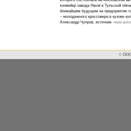
конвейер завода Haval в Тульской обла
ближайшем будущем на предприятии та
– молодежного кроссовера в кузове куп
Александр Чупров, источник:
www.autos
©
ООО 