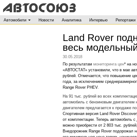
Автомобили
Новости
Аналитика
Интервью
Репортажи
Land Rover под
весь модельный
30.05.2018
По результатам
мониторинга цен
* на н
«АВТОСТАТ» установили, что в мае авт
рублей. Отмечается, что повышение це
года, за исключением среднеразмерног
Range Rover PHEV.
На 91 тыс. рублей во всех комплектаци
автомобиль с бензиновым двигателем н
двигателем предлагается к продаже по 
Спортивная версия Land Rover Discover
от комплектации. Теперь автомобиль 
можно приобрести от 2 803 тыс. рублей
Внедорожник Range Rover подорожал на
его минимальная цена теперь начинаетс