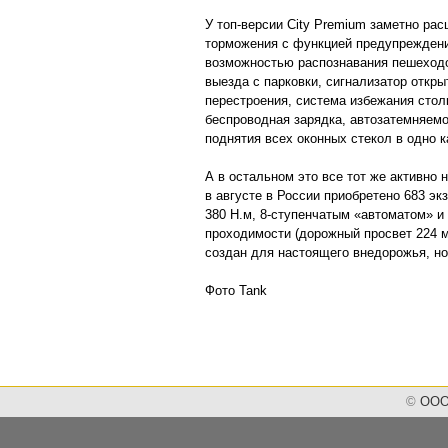
У топ-версии City Premium заметно ра
торможения с функцией предупреждени
возможностью распознавания пешеходо
выезда с парковки, сигнализатор откры
перестроения, система избежания стол
беспроводная зарядка, автозатемняемо
поднятия всех оконных стекол в одно к
А в остальном это все тот же активно
в августе в России приобретено 683 э
380 Н.м, 8-ступенчатым «автоматом» 
проходимости (дорожный просвет 224 мм
создан для настоящего внедорожья, но
Фото Tank
©
ООО 