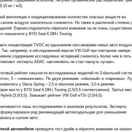
 уровень содержания ксилолов, летучих органических растворителей, пр
,10 мг / м3).
ой вентиляции и кондиционировании количество опасных веществ во
салоне воздухе значительно снижается. Но также в различной степени 
делей. Евроисследователи обратили внимание на не очень существенн
о показателя у BYD Seal 6 DM-i Touring.
авто концентрация TVOC во вдыхаемом пассажирами новых авто воздух
 Так, например, в обследованной версии VW Golf при повторном замере 
ъемное содержание исследуемых испарений снизилось более чем в пять 
отмечают эксперты ADAC «автомобиль не стал пахнуть лучше».
итоговый рейтинг пахучести исследованных моделей по 5-балльной систем
тся», 5 – «невыносимо». По двум режимам: «обычный» и «парковка». Л
роявились у Dacia Spring – 2,5 в обычном режиме, 3,0 в режиме
орое место у BYD Seal 6 DM-i Touring (2,5/3,5 соответсвенно). Третье мес
Hybrid (3,0/3,5). Замыкает рейтинг VW Golf eTSI (3,0/4,0).
ничивается лишь исследованиями и анализом результатов
.
Эксперты
 сформулировали ряд рекомендаций автовладельцам для уменьшения
запаха в салоне авто:
упкой автомобиля
проведите тест-драйв и обратите внимание на запахи