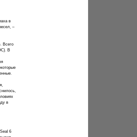
паха в
ресел, –
. Всего
C). В
ля
екоторые
енные.
я,
снилось,
словиях
иду в
Seal 6