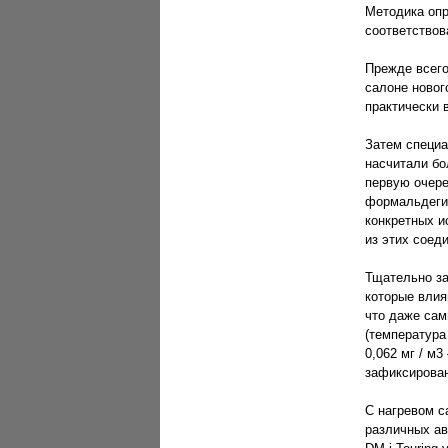
Методика опр
соответствов
Прежде всего
салоне нового
практически 
Затем специа
насчитали бо
первую очере
формальдегид
конкретных и
из этих соед
Тщательно з
которые влия
что даже сам
(температура
0,062 мг / м3
зафиксирова
С нагревом с
различных ав