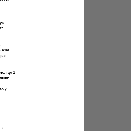
евысил
для
ое
е
через
раз.
е, где 1
учшие
то у
 в