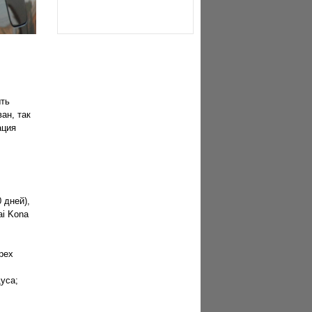
Рейтинг качества
автомобилей J.D. Power IQS
2020
ыть
ан, так
ация
 дней),
ai Kona
рех
уса;