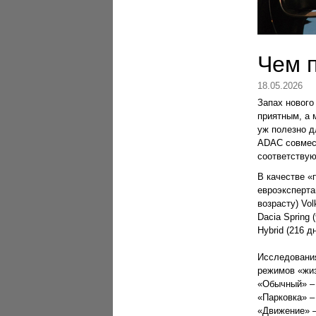
Чем 
18.05.2026
Запах новог
приятным, а 
уж полезно д
ADAC совмест
соответствую
В качестве «
евроэксперта
возрасту) Vol
Dacia Spring 
Hybrid (216 д
Исследования
режимов «жи
«Обычный» – 
«Парковка» –
«Движение» –