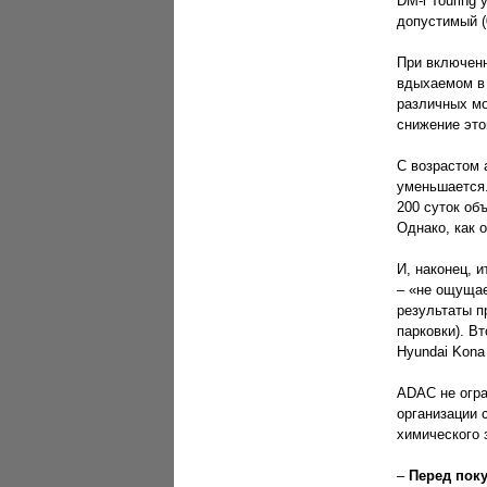
DM-i Touring
допустимый (0
При включенн
вдыхаемом в 
различных мо
снижение этог
С возрастом 
уменьшается.
200 суток об
Однако, как 
И, наконец, 
– «не ощущае
результаты п
парковки). Вт
Hyundai Kona 
ADAC не огра
организации
химического 
–
Перед пок