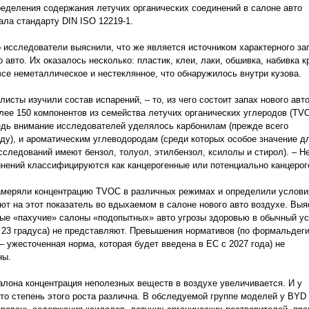
еделения содержания летучих органических соединений в салоне авто
ала стандарту DIN ISO 12219-1.
 исследователи выяснили, что же является источником характерного за
 авто. Их оказалось несколько: пластик, клеи, лаки, обшивка, набивка к
все неметаллическое и нестеклянное, что обнаружилось внутри кузова.
листы изучили состав испарений, – то, из чего состоит запах нового авто
лее 150 компонентов из семейства летучих органических углеродов (TVO
дь внимание исследователей уделялось карбонилам (прежде всего
у), и ароматическим углеводородам (среди которых особое значение д
сследований имеют бензол, толуол, этилбензол, ксилолы и стирол). – Н
инений классифицируются как канцерогенные или потенциально канцерог
амеряли концентрацию TVOC в различных режимах и определили услови
ют на этот показатель во вдыхаемом в салоне нового авто воздухе. Выя
ые «пахучие» салоны «подопытных» авто угрозы здоровью в обычный у
 23 градуса) не представляют. Превышения нормативов (по формальдег
 – ужесточенная норма, которая будет введена в ЕС с 2027 года) не
ны.
алона концентрация неполезных веществ в воздухе увеличивается. И у
то степень этого роста различна. В обследуемой группе моделей у BYD 