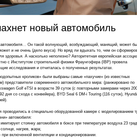
пахнет новый автомобиль
о автомобиля… Он такой волнующий, возбуждающий, манящий, может б
может и не очень (дело вкуса). Но вряд ли вдыхать то, чем он сформиров
ля здоровья. А насколько неполезно? Авторитетная европейская ассоци
но с Институтом строительной физики Фраунгофера (IBP) провела
щие исследования и отчиталась о полученных результатах.
подопытных кроликов» были выбраны самые «пахучие» (из известных
м) представители современного автомобильного мира: (ранжировано по
kswagen Golf eTSI в возрасте 39 суток (с повторными замерами через 200
(92 дня со схода с конвейера), BYD Seal 6 DM-i Touring (116 суток), Hyund
ней).
 проводились в специально оборудованной камере с моделированием т
зни» автомобиля:
имитирует стоянку автомобиля в боксе при температуре воздуха 23 град
 солнце, нагрев, жара;
 при включенной вентиляции и кондиционировании.