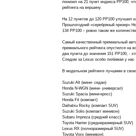
понизил на 21 пункт индекса PP100, чт
рейтинга на вершину.
На 12 пунктов до 120 PP100 улучшил ка
Прошлогодний «серебряный призер» Hon
134 PP100 – ровно таком же количестве
Самый качественный премиальный авто
премиального рейтинга опустился на в
два пункта до значения 151 PP100, - э
Следом за Lexus особо любимая у нас 
В модельном рейтинге лучшими в своих
Suzuki Alt (мини- седан)
Honda N-WGN (мини- универсал)
Suzuki Spacia (мини-кросс)
Honda Fit (компакт)
Daihatsu Rocky (компакт SUV)
Suzuki Solio (компакт минивэн)
Subaru Impreza (средний класс)
Toyota Harrier (среднеразмерный SUV)
Lexus RX (полноразмерный SUV)
Toyota Voxy (минивэн).