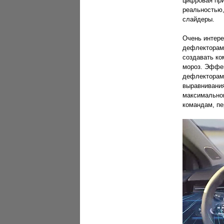
цифровая при
реальностью,
слайдеры.
Очень интере
дефлекторами
создавать ко
мороз. Эффе
дефлекторами
выравнивания
максимальног
командам, пе