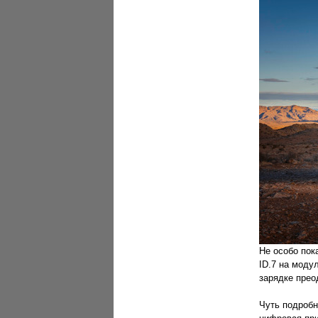
Не особо пок
ID.7 на моду
зарядке прео
Чуть подробн