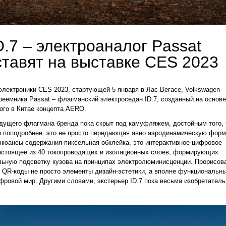
.7 – электроаналог Passat
ставят на выставке CES 2023
электроники CES 2023, стартующей 5 января в Лас-Вегасе, Volkswagen
реемника Passat – флагманский электроседан ID.7, созданный на основе
ого в Китае концепта AERO.
дущего флагмана бренда пока скрыт под камуфляжем, достойным того,
о поподробнее: это не просто передающая явно аэродинамическую форм
юансы содержания пиксельная обклейка, это интерактивное цифровое
остоящее из 40 токопроводящих и изоляционных слоев, формирующих
ьную подсветку кузова на принципах электролюминисценции. Прорисов
 QR-коды не просто элементы дизайн-эстетики, а вполне функциональн
фровой мир. Другими словами, экстерьер ID.7 пока весьма изобретатель