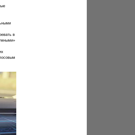
ные
льными
ревать в
«умными»
их
олосовым