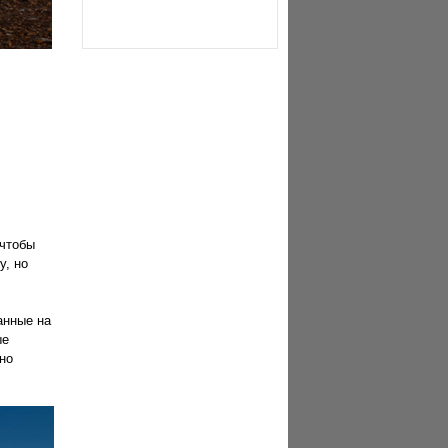
 чтобы
у, но
анные на
ые
но