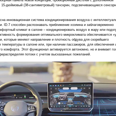
борная панель новой концепции, проекционный дисплей с дополненной
 15-дюймовый (38-сантиметровый) тачскрин, подсвечивающиеся сенсор
сна инновационная система кондиционирования воздуха с интеллектуа
. ID.7 способен распознавать приближение хозяина и заблаговременно
мфортный климат в салоне – кондиционировать воздух в жару или подог
ктивность формирования оптимального микроклимата обеспечивается 
, которые меняют направление и плотность обдува для скорейшего
 температуры в салоне или, при наличии пассажиров, для обеспечения 
о комфорта. Этот функционал активируется автономно, но и внимает г
рераспределяя потоки с учетом высказанных пожеланий.