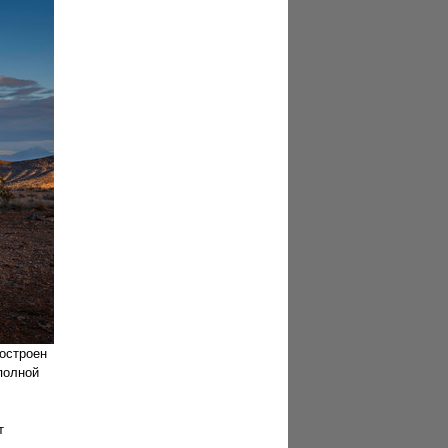
построен
полной
т