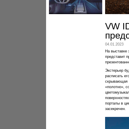
VW ID
пред
04.01.2023
На выставке 
представит п
презентованн
Экстерьер бу
расписать ег
скрывающая н
«полотно», с
цветомузыкал
поверхностях
порталы в ци
засекречен.