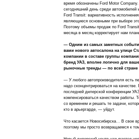
время обозначены Ford Motor Company. 
сегодняшний день среди автомобилей 
Ford Transit: вариативность исполнения
являющиеся основными при выборе этог
Поэтому объемы продаж по Ford Transit
месяца в месяц корректирует нам план
— Одним из самых заметных событий
вами нового автосалона на улице С
компании в составе группы компаний
бренд УАЗ, вполне логично для ваше
рыночные тренды — по всей стране 
— У любого автопроизводителя есть пер
надо сконцентрироваться на качестве.
последней дилерской конференции УАЗ
компенсироваться качеством работы. Те
со временем и решать те задачи, котор
кто в арьергарде, — уйдут.
Что касается Новосибирска… В свое вр
поэтому мы просто возвращаемся к том
Новый дилерский центр называется не