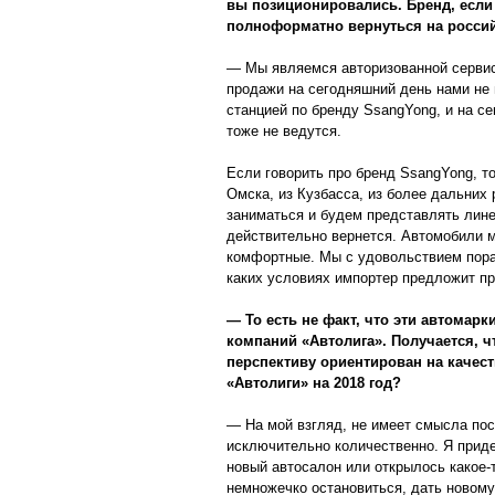
вы позиционировались. Бренд, если
полноформатно вернуться на россий
— Мы являемся авторизованной серви
продажи на сегодняшний день нами не
станцией по бренду SsangYong, и на с
тоже не ведутся.
Если говорить про бренд SsangYong, т
Омска, из Кузбасса, из более дальних
заниматься и будем представлять лине
действительно вернется. Автомобили м
комфортные. Мы с удовольствием пораб
каких условиях импортер предложит п
— То есть не факт, что эти автомар
компаний «Автолига». Получается, ч
перспективу ориентирован на качеств
«Автолиги» на 2018 год?
— На мой взгляд, не имеет смысла пост
исключительно количественно. Я приде
новый автосалон или открылось какое-
немножечко остановиться, дать новому 