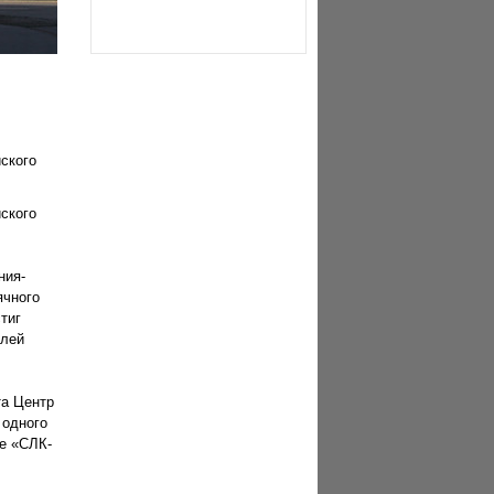
ского
ского
ния-
ячного
тиг
елей
та Центр
 одного
е «СЛК-