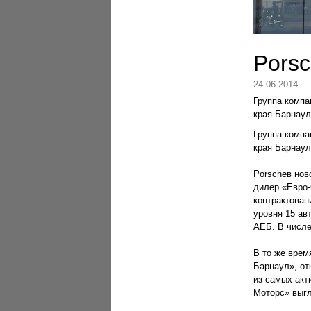
Porsc
24.06.2014
Группа компа
края Барнау
Группа компа
края Барнаул
Porsche
в нов
дилер «Евро-
контрактован
уровня 15 ав
АЕБ. В числе
В то же врем
Барнаул», от
из самых акт
Моторс» выгл