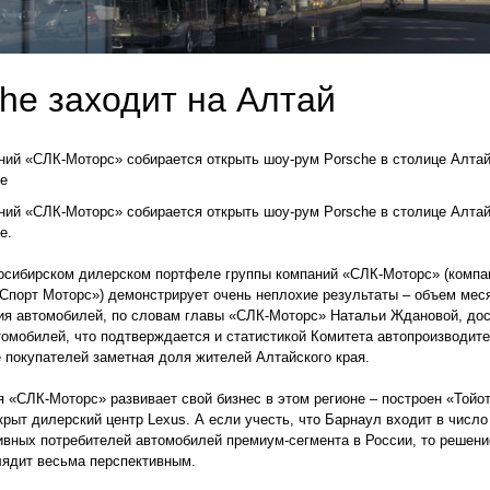
he заходит на Алтай
ний «СЛК-Моторс» собирается открыть шоу-рум Porsche в столице Алтай
ле
ний «СЛК-Моторс» собирается открыть шоу-рум Porsche в столице Алтай
е.
осибирском дилерском портфеле группы компаний «СЛК-Моторс» (компа
Спорт Моторс») демонстрирует очень неплохие результаты – объем мес
ия автомобилей, по словам главы «СЛК-Моторс» Натальи Ждановой, дос
томобилей, что подтверждается и статистикой Комитета автопроизводит
 покупателей заметная доля жителей Алтайского края.
я «СЛК-Моторс» развивает свой бизнес в этом регионе – построен «Тойо
крыт дилерский центр Lexus. А если учесть, что Барнаул входит в число
ивных потребителей автомобилей премиум-сегмента в России, то решени
ядит весьма перспективным.