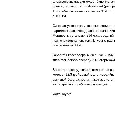
электротрансмиссия eAxle, биполярная 
привод полный E-Four Advanced (распр
Turbo обеспечивает мощность 349 л.с.,
л/100 км.
Силовая установка у топовых вариантов
параллельная гибридная система с би
Мощность установки 234 л.с., средний 
полноприводная система E-Four с расп
соотношения 80:20.
Габариты кроссовера 4930 / 1840 / 154
типа McPherson спереди и многорычаж
В составе оборудования полностью св
колесо, 12,3-дюймовый мультимедийны
активной безопасности, пакет ассисте
автопарковка, пробочный помощник.
Фото Toyota