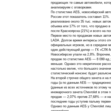
продающих те самые автомобили, кото
анализируем с оговорками.
По статистике АЕБ, новосибирский авт
России этот показатель составил 11%.
реализовано около 35 тыс. новых авто
объема или 17% от того, что продано 
после Красноярска (21%) и всего на п
Первое место по продажам новых авто
LADA. Долгое время интересы этого от
официальных игроков, но в середине м
один действующий дилер — ГК «СЛК-М
Новосибирске упали на 2,8%. Впрочем
продаж по статистике АЕБ — 8 099 ед
меньше. Однако это некритичное расх
настолько велик, что большого значени
статистический нонсенс будет разъясн
На второй строчке общего зачета и на
годы (а по данным АЕБ — традиционно)
(данные из всех источников по этому 
иномарочного зачета Chevrolet в этом 
продаж — 2,07% против 27,68% — и на
последние годы уступив пальму первен
Однако по данным АЕБ у Chevrolet лиш
автомобиля.