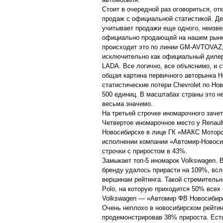
Стоит в очередной раз оговориться, о
продаж с официальной статистикой. Де
учитывает продажи еще одного, неизве
официально продающей на нашем рынке 
происходит это по линии GM-AVTOVAZ, 
исключительно как официальный дилер
LADA. Все логично, все объяснимо, и с
общая картина первичного авторынка 
статистические потери Chevrolet по Но
500 единиц. В масштабах страны это н
весьма значимо.
На третьей строчке иномарочного заче
Четвертое иномарочное место у Renaul
Новосибирске в лице ГК «МАКС Моторс
исполнении компании «Автомир-Новосиб
строчки с приростом в 43%.
Замыкает топ-5 иномарок Volkswagen. 
бренду удалось прирасти на 109%, всле
вершинам рейтинга. Такой стремитель
Polo, на которую приходится 50% всех
Volkswagen — «Автомир ФВ Новосибир
Очень неплохо в новосибирском рейтин
продемонстрировав 38% прироста. Есть