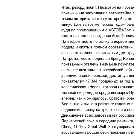
Итак, рекорд побит. Несмотря на прова
привычными запугивания авторетейла в
темпы потери клиентов у которой заме
минус 15% за тот же период годом ране
судя по произошедшим с АВТОВАЗом м
годом начала возрождения былой попу
На втором месте по рынку и первом мес
подряд и опять в полном соответствии
сезона оказалось некритичным для тра
На третье место поднялся бренд Renau
призванный отвлечь внимание покупател
не менее возглавляет российский рейт
увеличила свои продажи, достигнув пок
показателем 47 344 проданных за год 
классическая «Нива», которая называе
Бывший вице-лидер среди иномарок Hyu
вперед, как и ожидалось, братский бре
Все выше и выше в рейтинге годовых п
поднявшись сразу на три строчки и опер
Динамичнее всех завоевывает российск
Поднебесной пока в середине рейтинга,
Chery, 112% у Great Wall. Конкурирова
восстанавливающие свои прежние позиц