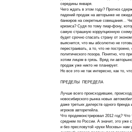
середины января.
Чего ждать в этом году? Прогноз сдер
падений продаж на авторынке не ожида
банкиров на секретные совещания… Че
кризиса? Судя по тому пиар-фону, кот
самую страшную коррупционную схему,
будет срочно спасать страну от эконом
выяснится, что мы абсолютно не готовы
перестраивать, а то, что не построено
политического позора. Понятно, что пр
хотим лицом в грязь. Вряд ли авторыно
продаж уже никто не планирует.
Но все это не так интересно, как то, ч
ПРЕДЕЛЫ ПЕРЕДЕЛА
Лучше всего происходившее, происход
новосибирского рынка новых автомобил
даже третьих дилерств одного бренда
игроков авторетейла.
Что продемонстрировал 2012 год? Что 
среднем по России. А значит, это уже
и без пресловутой «руки Москвы» нам у