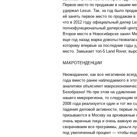
Первое место по продажам в нашем ме
удержал Lexus. Так, за год было прода
ей занять первое место по продажам в
что в 2012 году официальный дилер L
полнофункциональный дилерский цент
Второе место в Новосибирске занял Me
еще год назад марка довольствовалас
которому впервые за последние годы у
место. Замыкает топ-5 Land Rover, выр
МАКРОТЕНДЕНЦИИ
Неожиданное, как все негативное всегд
года вместо ранее наблюдаемого в это
аналитики объясняют макроэкономичес
Безобразно! Но при этом на удивление
нашего микрорегиона, то следующим об
2008 года реализуется один и тот же с
падения деловой активности, первые л
призываются в Москву на архиважные 
очень мрачные лица и очень важную и
сворачиваем все программы, деньги луч
под увеличенный процент — чтобы еще 