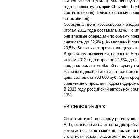
вышел Nissan (1,5 млн). Миллионную о
года перешагнули марки Chevrolet, Ford 
соответственно). Близок к своему пер
автомобилей).
Совокупная доля кроссоверов и внедо
итогам 2012 года составила 31%. По и
они впервые опередили по объему пре
снизилась до 32,9%). Аналогичный пок
20,5%. За пять лет произошло двукрат
В денежном выражении, по оценке Erns
итогам 2012 года вырос на 21,9%, до 2
продавалось автомобилей на сумму око
машины в декабре достигла годового м
цена составила 793 600 руб. Один сре
сравнению с прошлым годом подорожал 
В 2013 году российский авторынок соб
10%.
АВТОНОВОСИБИРСК
Со статистикой по нашему региону все
АЕБ, основанные на отчетах дистрибью
которых новые автомобили, поставленн
в статистических показателях не тольк