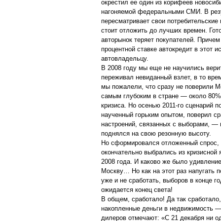
окрестил ее один из корифеев новосиби
нагоняемой федеральными СМИ. В резул
пересматривает свои потребительские 
стоит отложить до лучших времен. Гот
авторынок теряет покупателей. Причем 
процентной ставке автокредит в этот 
автовладельцу.
В 2008 году мы еще не научились вери
переживал невиданный взлет, в то врем
мы пожалели, что сразу не поверили М
самым глубоким в стране — около 80%.
кризиса. Но осенью 2011-го сценарий п
наученный горьким опытом, поверил ср
настроений, связанных с выборами, — 
поднялся на свою резонную высоту.
Но сформировался отложенный спрос, в
окончательно выбрались из кризисной 
2008 года. И каково же было удивление
Москву… Но как на этот раз напугать 
уже и не сработать, выборов в конце г
ожидается конец света!
В общем, сработало! Да так сработало,
накопленные деньги в недвижимость —
дилеров отмечают: «С 21 декабря ни од