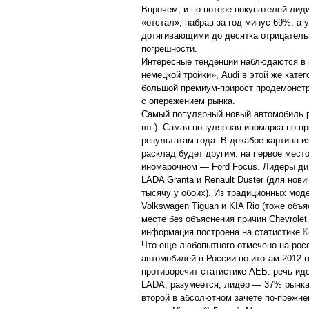
Впрочем, и по потере покупателей ли
«отстал», набрав за год минус 69%, а у
дотягивающими до десятка отрицательн
погрешности.
Интересные тенденции наблюдаются в
немецкой тройки», Audi в этой же кате
большой премиум-прирост продемонстр
с опережением рынка.
Самый популярный новый автомобиль ро
шт.). Самая популярная иномарка по-пре
результатам года. В декабре картина из
расклад будет другим: на первое мест
иномарочном — Ford Focus. Лидеры ди
LADA Granta и Renault Duster (для нов
тысячу у обоих). Из традиционных мод
Volkswagen Tiguan и KIA Rio (тоже об
месте без объяснения причин Chevrolet
информация построена на статистике
К
Что еще любопытного отмечено на росс
автомобилей в России по итогам 2012 г
противоречит статистике АЕБ: речь иде
LADA, разумеется, лидер — 37% рынка 
второй в абсолютном зачете по-прежн