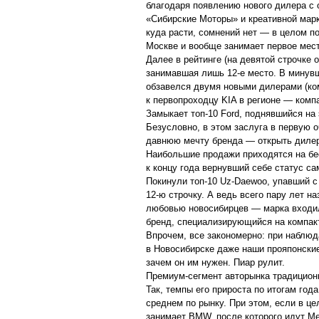
благодаря появлению нового дилера с 
«Сибирские Моторы» и креативной марке
куда расти, сомнений нет — в целом по
Москве и вообще занимает первое мест
Далее в рейтинге (на девятой строчке 
занимавшая лишь 12-е место. В минув
обзавелся двумя новыми дилерами (ко
к первопроходцу KIA в регионе — комп
Замыкает топ-10 Ford, поднявшийся на 
Безусловно, в этом заслуга в первую
давнюю мечту бренда — открыть дилер
Наибольшие продажи приходятся на бе
к концу года вернувший себе статус с
Покинули топ-10 Uz-Daewoo, упавший с 
12-ю строчку. А ведь всего пару лет н
любовью новосибирцев — марка входила
бренд, специализирующийся на компак
Впрочем, все закономерно: при наблюд
в Новосибирске даже наши прояпонские
зачем он им нужен. Пиар рулит.
Премиум-сегмент авторынка традиционн
Так, темпы его прироста по итогам год
среднем по рынку. При этом, если в ц
занимает BMW, после которого идут Mer