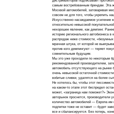
дистрибьюторов подписывает протоколы
самым востребованным брендам. Эта ж
Москвой автомобилей, затоваривая мес
совсем не для того, чтобы укрепить н
Искусственно насаждаемое усиление к
относительно невысокой покупательной
нехорошее явление, как демпинг. Ране
историю регионального автобизнеса в 
распродаж ниже стоимости, «безумных 
мрачная штука, от которой не выигрывае
против кого демпингуют — теряет поку
сомнительным будущим.
Мы это уже проходили по некоторым б
рекомендованной производителем, зате
автомобиль отсутствующего на рынке бр
очень невысокой остаточной стоимости
взбитые сливки, удалятся на более сыт
Не хотелось бы, чтобы этот пессимисти
на каком-то этапе этот беспредел оста
может, «заграница нам поможет?» Экон
авторынок проснется, производители у
количество автомобилей — Европа им 
подпитки тоже не оставит — будет зав
все и сбалансируется. Без потерь, коне