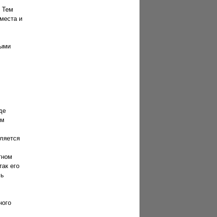
. Тем
места и
ными
де
ым
вляется
тном
так его
сь
ного