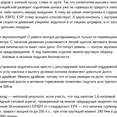
рядом с кнопкой пуска, слева от руля. Так что любителям высшего пило
олицейский разворот поднятием рычага уже не сорвешься) придется либо
я, либо менять манеру вождения. К тому же умная электроника в содру
A, EBFD, ESP этому всецело способствует. А круиз-контроль с настра
м скорости движения убережет водителя и от лишних штрафов, и от изл
 дальних поездках.
 звукоизоляция! О работе мотора догадываешься только по перемещен
метра. С началом движения улавливается легкий щелчок автомата блок
ема безопасности знает свое дело. Отстегнул ремень — получи звуковое
е предупреждение. А под панелями отделки заняли круговую оборону
 боковые и оконные подушки безопасности.
строенное водительское кресло с регулируемой поясничной поддержко
о углу наклона и вылету рулевая колонка позволяют довольно долго
 драйвом. Именно драйвом, потому что острые реакции на руле, плотна
намичный разгон и активное торможение позволяют ощутить всю прелес
я 508-м.
екунд — неплохой результат, если учесть, что под капотом 1,6-литровый
ядный силовой агрегат, проверенный на многих предыдущих моделях ко
ичие 16-клапанного EP6DT от стандартного ЕР6 — это наличие турбонад
е, прирост мощности до 150 л.с., при этом крутящий момент 240 Н•м в д
 000 об/мин.