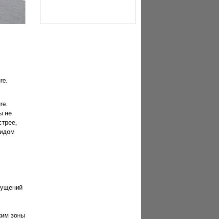
re.
re.
ы не
стрее,
видом
мущений
жим зоны