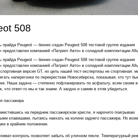
eot 508
 прайда Peugeot — бизнес-седан Peugeot 508 тестовой группе издания
редоставлен компанией «Патриот Авто» в солидной комплектации Allu
 прайда Peugeot — бизнес-седан Peugeot 508 тестовой группе издания
редоставлен компанией «Патриот Авто» в солидной комплектации Allu
спортивная версия GT, но цель нашей тест-экспертизы не спортивная: м
егать наперегонки по перекресткам Новосибирска, показывая, кто тут бы
ее. Наша задача — степенно пофланировать по асфальту, всем своим 
к, что ответ-то мы и так знаем. А заодно и самим в этом убедиться.
ия пассажира
местившись на переднем пассажирском кресле, я нарочито поигрываю
ыми клавишами, пытаясь наехать на колени заднего пассажира. Но воз
же в крайнем положении.
лимат-контроль позволяет забыть об уличном пекле. Температурный ре