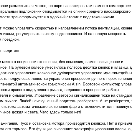
ване разместиться можно, но паре пассажиров там намного комфортнее
нтральный подлокотник откидывается из спинки среднего пассажирского 
мости трансформируется в удобный столик с подстаканниками.
т можно управлять скоростью и направлением потока вентиляции, окон
никами, регулировать высоту подголовников. И на полную мощность
 поездкой.
ия водителя
 место в опционном отношении, без сомнения, самое насыщенное и
ное. На рулевом колесе уместилось полтора десятка кнопок и клавиш, г
дартного управления клаксоном дублируется управление мультимедийн
есть подрулевые лепестки управления процессом ручного переключения
упенчатой автоматической трансмиссии Aisin. Бортовой компьютер упра
кнопки правого подрулевого рычага, ведающего процессом работы
теля и омывателя. Управление световой сигнализацией тоже на стандар
м рычаге. Любой неискушенный водитель разберется. А не разберется, 
 система автоматического включения фар и стеклоочистителя, повинуя
чиков дождя и света. Чего здесь только нет!
зажигания. Пуск и остановка мотора производятся кнопкой. Нет и привыч
очного тормоза. Его функцию выполняет электрифицированная клавиша,