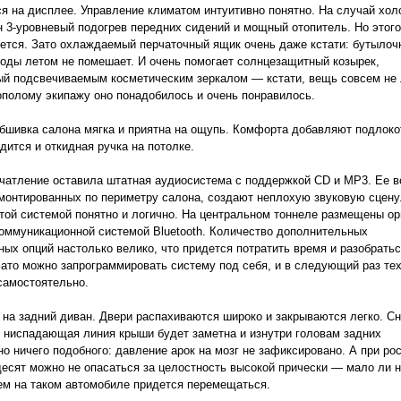
я на дисплее. Управление климатом интуитивно понятно. На случай хол
 3-уровневый подогрев передних сидений и мощный отопитель. Но этог
уется. Зато охлаждаемый перчаточный ящик очень даже кстати: бутылоч
оды летом не помешает. И очень помогает солнцезащитный козырек,
й подсвечиваемым косметическим зеркалом — кстати, вещь совсем не
полому экипажу оно понадобилось и очень понравилось.
бшивка салона мягка и приятна на ощупь. Комфорта добавляют подлоко
дится и откидная ручка на потолке.
чатление оставила штатная аудиосистема с поддержкой CD и MP3. Ее 
монтированных по периметру салона, создают неплохую звуковую сцену
той системой понятно и логично. На центральном тоннеле размещены о
оммуникационной системой Bluetooth. Количество дополнительных
ых опций настолько велико, что придется потратить время и разобратьс
Зато можно запрограммировать систему под себя, и в следующий раз те
самостоятельно.
на задний диван. Двери распахиваются широко и закрываются легко. С
о ниспадающая линия крыши будет заметна и изнутри головам задних
но ничего подобного: давление арок на мозг не зафиксировано. А при ро
есят можно не опасаться за целостность высокой прически — мало ли н
ем на таком автомобиле придется перемещаться.