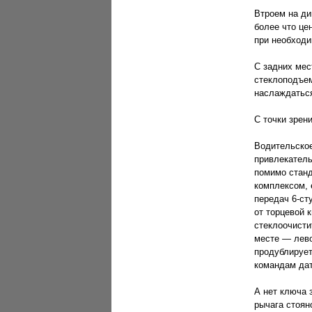
Втроем на ди
более что це
при необходи
С задних мес
стеклоподъем
наслаждаться
С точки зрен
Водительское
привлекатель
помимо стан
комплексом, 
передач 6-ст
от торцевой 
стеклоочисти
месте — лево
продублирует
командам дат
А нет ключа 
рычага стоян