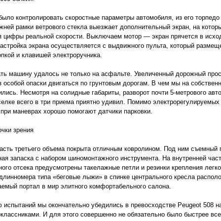
было контролировать скоростные параметры автомобиля, из его торпедо
жней рамки ветрового стекла выезжает дополнительный экран, на котор
 цифры реальной скорости. Выключаем мотор — экран прячется в исхо
астройка экрана осуществляется с выдвижного пульта, который размещ
опкой и клавишей электроручника.
ть машину удалось не только на асфальте. Увеличенный дорожный про
з особой опаски двигаться по грунтовым дорогам. В чем мы на собствен
ились. Несмотря на солидные габариты, разворот почти 5-метрового авт
селке всего в три приема приятно удивил. Помимо электрорегулируемых
 при маневрах хорошо помогают датчики парковки.
очки зрения
асть третьего объема покрыта отличным ковролином. Под ним съемный 
ая запаска с набором шиномонтажного инструмента. На внутренней час
ного отсека предусмотрены такелажные петли и резинки крепления легког
длинномера типа «беговые лыжи» в спинке центрального кресла распол
аемый портал в мир элитного комфортабельного салона.
 испытаний мы окончательно убедились в превосходстве Peugeot 508 н
классниками. И для этого совершенно не обязательно было быстрее вс