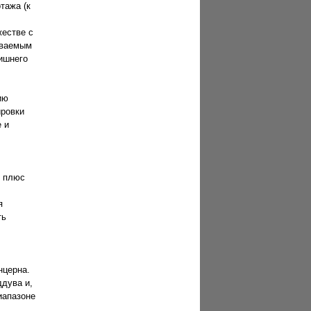
тажа (к
жестве с
иваемым
ишнего
ию
ировки
 и
й плюс
я
ть
нцерна.
дува и,
иапазоне