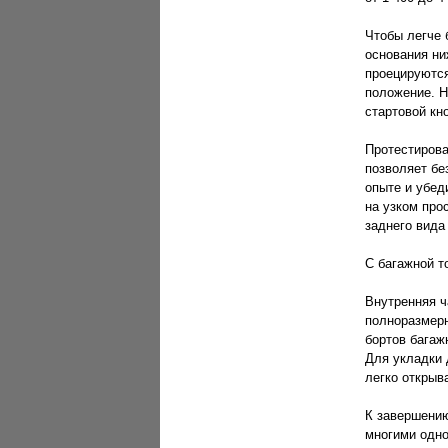
Чтобы легче 
основания ни
проецируются
положение. Н
стартовой кн
Протестирова
позволяет бе
опыте и убед
на узком про
заднего вида
С багажной т
Внутренняя ч
полноразмерн
бортов багаж
Для укладки 
легко открыв
К завершению
многими одно