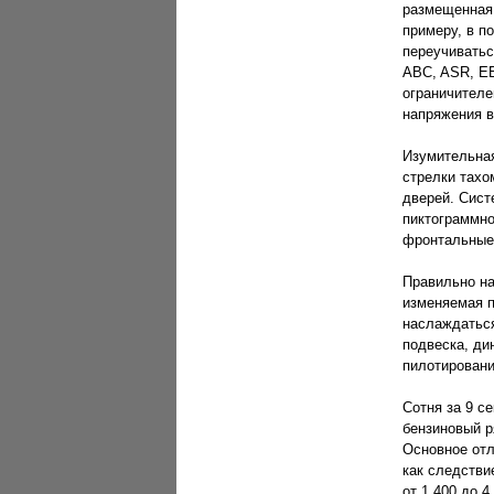
размещенная 
примеру, в п
переучиватьс
ABC, ASR, EB
ограничителе
напряжения в
Изумительная
стрелки тахо
дверей. Сист
пиктограммно
фронтальные,
Правильно на
изменяемая п
наслаждаться
подвеска, ди
пилотировани
Сотня за 9 с
бензиновый р
Основное отл
как следстви
от 1 400 до 4