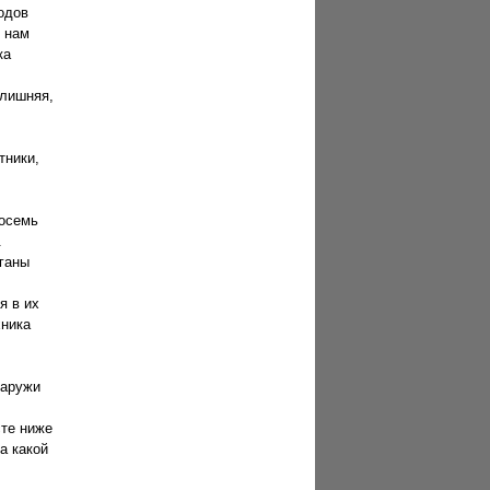
одов
о нам
ка
 лишняя,
тники,
восемь
.
рганы
я в их
хника
наружи
сте ниже
а какой