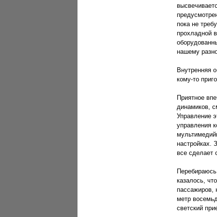
высвечиваетс
предусмотрен
пока не треб
прохладной в
оборудованны
нашему разно
Внутренняя о
кому-то приго
Приятное впе
динамиков, с
Управление э
управления к
мультимедийн
настройках. 
все сделает 
Перебираюсь 
казалось, чт
пассажиров, 
метр восемьд
светский при