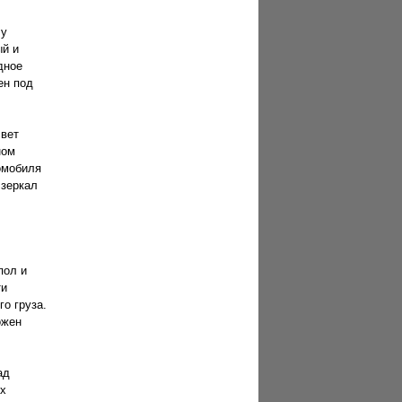
 у
ый и
дное
ен под
свет
ном
омобиля
 зеркал
пол и
ти
о груза.
ожен
ад
ех