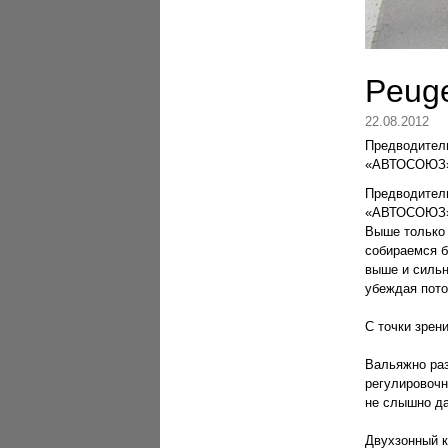
Peug
22.08.2012
Предводитель
«АВТОСОЮЗ» п
Предводитель
«АВТОСОЮЗ» п
Выше только 
собираемся б
выше и сильн
убеждая пото
С точки зрен
Вальяжно раз
регулировочн
не слышно да
Двухзонный к