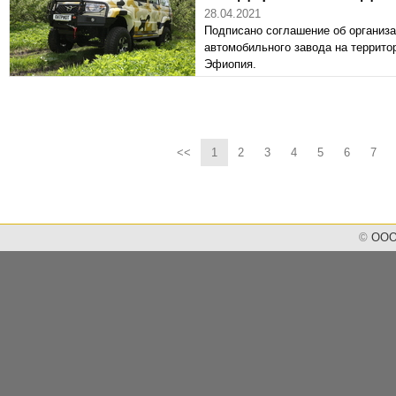
28.04.2021
Подписано соглашение об организа
автомобильного завода на террит
Эфиопия.
<<
1
2
3
4
5
6
7
©
ООО 