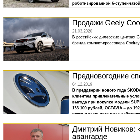
роботизированной 6-ступенчато
комплектации составляет 1 468 0
продаж предлагается бесплатный 
Продажи Geely Coo
21.03.2020
В российских дилерских центрах G
бренда компакт-кроссовера Coolray
Предновогодние с
04.12.2019
В преддверии нового года ŠKOD
клиентам привлекательные усло
выгода при покупке модели SUPE
133 100 рублей,
OCTAVIA
– до 192
всего модельного ряда действу
кредиту и кредиту SIMPLY CLEV
Утилизация/Трейд-ин, участники 
Дмитрий Новиков: 
рублей.
авангарде