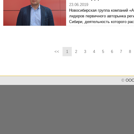
23.06.2019
Новосибирская группа компаний «А
лидеров первичного авторынка рег
Сибири, деятельность которого ра
авторынка – от люксового до бюдж
сегодняшний день Porsche, SKODA,
расширяться. С главой предприят
издания АВТОСОЮЗ.
<<
1
2
3
4
5
6
7
8
©
ООО 