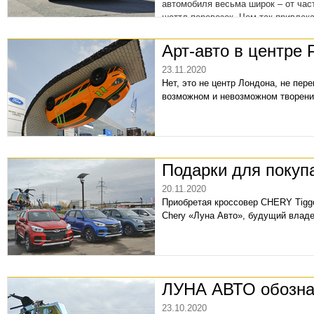
автомобиля весьма широк – от ча
шаттл­-перевозок. Чем так привлек
тест-­драйва.
Арт-авто в центре 
23.11.2020
Нет, это не центр Лондона, не пер
возможном и невозможном творение
Подарки для покуп
20.11.2020
Приобретая кроссовер CHERY Tiggo
Chery «Луна Авто», будущий владе
ЛУНА АВТО обозна
23.10.2020