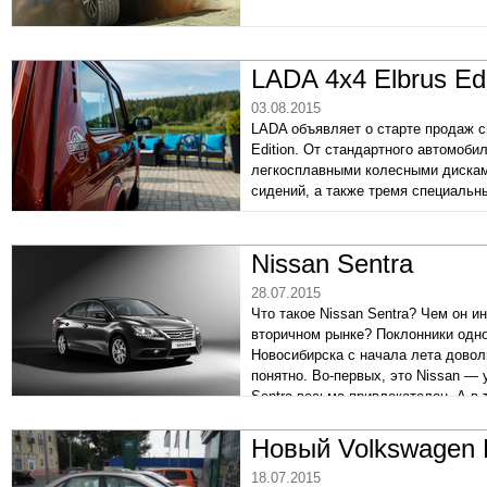
LADA 4x4 Elbrus Ed
03.08.2015
LADA объявляет о старте продаж с
Edition. От стандартного автомоб
легкосплавными колесными дискам
сидений, а также тремя специальн
Nissan Sentra
28.07.2015
Что такое Nissan Sentra? Чем он и
вторичном рынке? Поклонники одн
Новосибирска с начала лета довол
понятно. Во-первых, это Nissan — 
Sentra весьма привлекателен. А в
привлекательность этой модели: с
начинается всего-то с 778 тыс. руб.
Новый Volkswagen 
18.07.2015