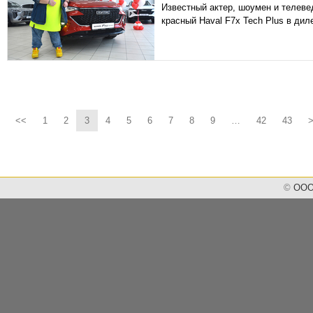
Известный актер, шоумен и телев
красный Haval F7x Tech Plus в ди
<<
1
2
3
4
5
6
7
8
9
…
42
43
©
ООО 