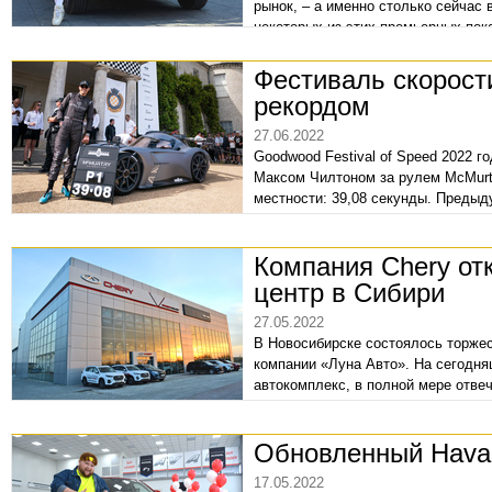
рынок, – а именно столько сейчас
некоторых из этих премьерных по
Впечатлениями с самой, пожалуй, 
поделиться. Состоялась она в цент
Фестиваль скорост
центре России (неподалеку от час
рекордом
факт) на арт-площадке кинотеатра
модели дилерский центр Haval «Си
27.06.2022
Goodwood Festival of Speed 2022 г
Максом Чилтоном за рулем McMurtr
местности: 39,08 секунды. Предыд
Компания Chery от
центр в Сибири
27.05.2022
В Новосибирске состоялось торжес
компании «Луна Авто». На сегодня
автокомплекс, в полной мере отв
но и самый крупный.
Обновленный Haval
17.05.2022