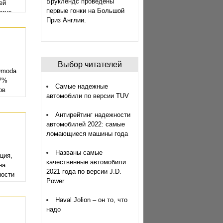
Бруклендс проведены
ей
первые гонки на Большой
огут
Приз Англии.
 на
ах
ндов.
Выбор читателей
Omoda
87%
Самые надежные
ов
автомобили по версии TUV
ности
Антирейтинг надежности
автомобилей 2022: самые
ломающиеся машины года
Названы самые
ция,
качественные автомобили
на
2021 года по версии J.D.
ности
Power
Haval Jolion – он то, что
надо