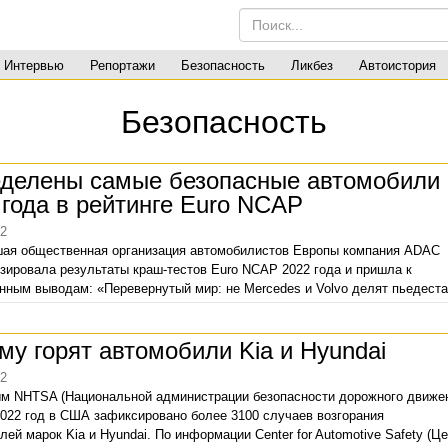
Интервью
Репортажи
Безопасность
Ликбез
Автоистория
Безопасность
делены самые безопасные автомобили
 года в рейтинге Euro NCAP
22
ая общественная организация автомобилистов Европы компания ADAC
зировала результаты краш-тестов Euro NCAP 2022 года и пришла к
нным выводам: «Перевернутый мир: не Mercedes и Volvo делят пьедест
зопасных автомобилей в 2022 году…» Более того, ни одна модель бывш
безопасности Volvo не попала даже в топ-10 автомобилей с наивысшим
му горят автомобили Kia и Hyundai
м безопасности, зато в «десятке сильнейших» оказались три китайские 
22
м NHTSA (Национальной администрации безопасности дорожного движен
2022 год в США зафиксировано более 3100 случаев возгорания
лей марок Kia и Hyundai. По информации Center for Automotive Safety (Ц