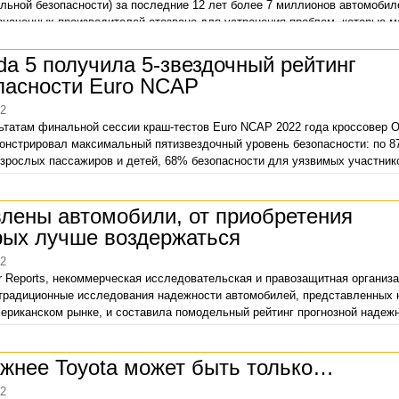
льной безопасности) за последние 12 лет более 7 миллионов автомобил
наченных производителей отозвано для устранения проблем, которые м
 к возгоранию транспортных средств. Подан коллективный иск,
ьственное агентство NHTSA в настоящее время проводит расследование
a 5 получила 5-звездочный рейтинг
, а организация Consumer Reports (CR) попыталась разобраться в причин
пасности Euro NCAP
ой пожароопасности транспортных средств ведущих корейских автобре
22
ьтатам финальной сессии краш-тестов Euro NCAP 2022 года кроссовер 
онстрировал максимальный пятизвездочный уровень безопасности: по 
зрослых пассажиров и детей, 68% безопасности для уязвимых участник
о движения (пешеходов, велосипедистов и т.п.) и 88% рейтинга оснащен
и активной безопасности.
лены автомобили, от приобретения
рых лучше воздержаться
22
 Reports, некоммерческая исследовательская и правозащитная организа
традиционные исследования надежности автомобилей, представленных 
ериканском рынке, и составила помодельный рейтинг прогнозной надеж
год. Названы как самые надежные, так и самые проблемные автомобили.
жнее Toyota может быть только…
22