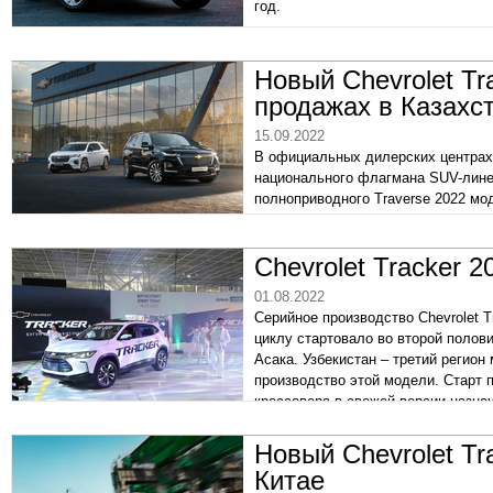
год.
Новый Chevrolet Tr
продажах в Казахс
15.09.2022
В официальных дилерских центрах 
национального флагмана SUV-лине
полноприводного Traverse 2022 мо
(около 4,2 млн рублей).
Chevrolet Tracker 
01.08.2022
Серийное производство Chevrolet T
циклу стартовало во второй полов
Асака. Узбекистан – третий регион
производство этой модели. Старт п
кроссовера в свежей версии назнач
Новый Chevrolet T
Китае