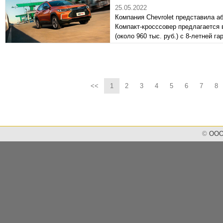
25.05.2022
Компания Chevrolet представила аб
Компакт-кросссовер предлагается в
(около 960 тыс. руб.) с 8-летней га
<<
1
2
3
4
5
6
7
8
©
ООО 