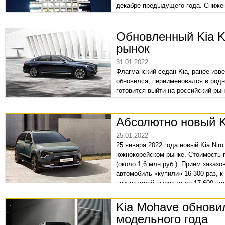
декабре предыдущего года. Сниже
к реализациям аналогичного пери
месяц подряд.
Обновленный Kia K
рынок
31.01.2022
Флагманский седан Kia, ранее изве
обновился, переименовался в родн
готовится выйти на российский рын
Абсолютно новый Ki
25.01.2022
25 января 2022 года новый Kia Nir
южнокорейском рынке. Стоимость г
(около 1,6 млн руб.). Прием заказо
автомобиль «купили» 16 300 раз, 
покупателей выросло до 17 600 чел
рассчитана.
Kia Mohave обнови
модельного года