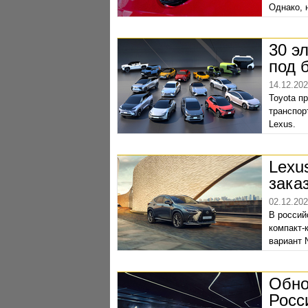
Однако, 
подряд, 
8 763 916
30 э
под 
14.12.20
Toyota п
транспор
Lexus.
Lexu
зака
02.12.20
В россий
компакт-
вариант 
Обно
Росс