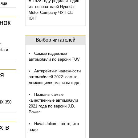
В 1928 году родился один
сяца
из основателей Hyundai
Motor Company ЧУН СЕ
ЮН.
нок
Выбор читателей
х
ta и
Самые надежные
автомобили по версии TUV
Антирейтинг надежности
ля
автомобилей 2022: самые
ломающиеся машины года
Названы самые
качественные автомобили
NX 350,
2021 года по версии J.D.
Power
Haval Jolion – он то, что
х в
надо