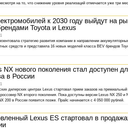
несмотря на то, что снижение уровня реализаций отмечается уже три ме
по результатам продаж за 11 месяцев года Toyota в плюсе: +12,7% при
 авто.
лектромобилей к 2030 году выйдут на ры
брендами Toyota и Lexus
21
резентовала стратегию развития компании в направлении аккумуляторны
тных средств и представила 16 новых моделей класса BEV брендов Toyo
s NX нового поколения стал доступен д
за в России
21
ских дилерских центрах Lexus стартовал прием заказов на премиальный
кроссовер NX второго поколения. Пока доступны версии Lexus NX 250 и 
NX 200 в России появится позже. Прайс начинается с 4 050 000 рублей.
вленный Lexus ES стартовал в продажа
ии