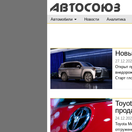
Автомобили
Новости
Аналитика
Новы
27.12.20
Открыт п
внедорож
Старт гл
Toyo
прод
24.12.20
Toyota M
отгружен