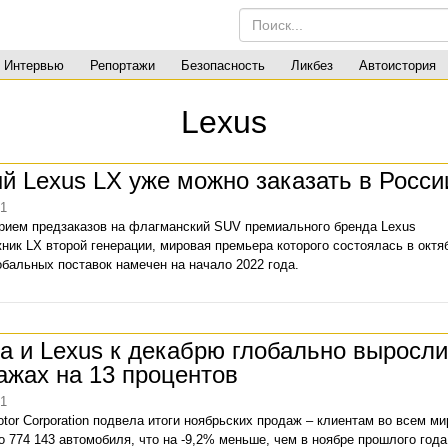
Интервью
Репортажи
Безопасность
Ликбез
Автоистория
Lexus
й Lexus LX уже можно заказать в Росси
21
рием предзаказов на флагманский SUV премиального бренда Lexus
ник LX второй генерации, мировая премьера которого состоялась в октя
обальных поставок намечен на начало 2022 года.
ta и Lexus к декабрю глобально выросли
ажах на 13 процентов
21
otor Corporation подвела итоги ноябрьских продаж – клиентам во всем ми
о 774 143 автомобиля, что на -9,2% меньше, чем в ноябре прошлого года