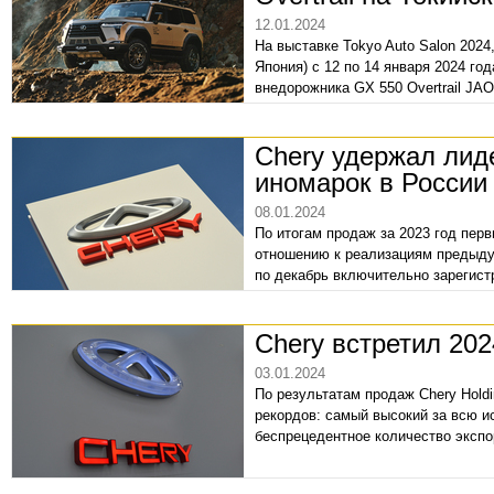
12.01.2024
На выставке Tokyo Auto Salon 2024
Япония) с 12 по 14 января 2024 г
внедорожника GX 550 Overtrail JAO
Chery удержал лид
иномарок в России
08.01.2024
По итогам продаж за 2023 год пер
отношению к реализациям предыду
по декабрь включительно зарегист
легковых автомобилей. Лидирует L
чем в 2022 году. Иномарочный сек
Chery встретил 20
в России 119 890 ед. с годовым п
03.01.2024
По результатам продаж Chery Holdi
рекордов: самый высокий за всю и
беспрецедентное количество экспо