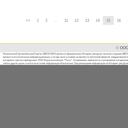
<<
1
2
…
11
12
13
14
15
16
©
ООО 
Региональный автомобильный портал АВТОСОЮЗ является официальным Интернет-ресурсом печатного издания АВТОСО
являются исключительно информационными, и ни при каких условиях не являются публичной офертой, определяемой п
материалы портала принадлежат ООО Издательский дом "Пульс". Копирование, перепечатка и цитирование материалов 
любых других целях ссылка на источник информации обязательна. При размещении информации на Интернет-ресурсах