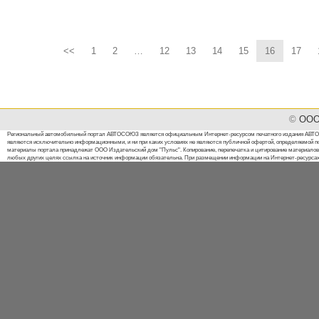
линейки бренда встретит в статус
<<
1
2
…
12
13
14
15
16
17
©
ООО 
Региональный автомобильный портал АВТОСОЮЗ является официальным Интернет-ресурсом печатного издания АВТОСО
являются исключительно информационными, и ни при каких условиях не являются публичной офертой, определяемой п
материалы портала принадлежат ООО Издательский дом "Пульс". Копирование, перепечатка и цитирование материалов 
любых других целях ссылка на источник информации обязательна. При размещении информации на Интернет-ресурсах