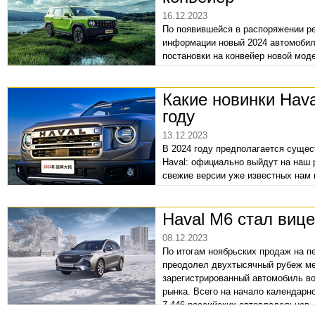
16.12.2023
По появившейся в распоряжении 
информации новый 2024 автомобиль
постановки на конвейер новой моде
Какие новинки Hava
году
13.12.2023
В 2024 году предполагается суще
Haval: официально выйдут на наш 
свежие версии уже известных нам 
предлагается семь SUV Haval и дв
представляемых официальными ди
Haval M6 стал виц
одиннадцати.
08.12.2023
По итогам ноябрьских продаж на п
преодолел двухтысячный рубеж ме
зарегистрированный автомобиль в
рынка. Всего на начало календарн
7 446 российских автовладельцев.