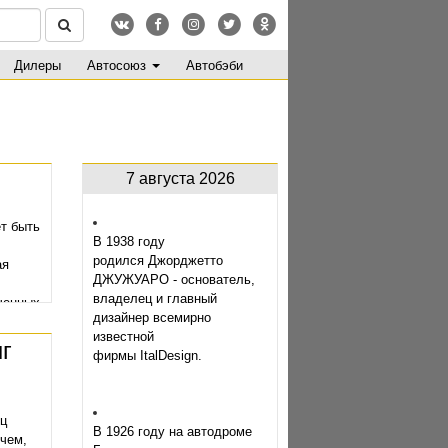
Дилеры
Автосоюз
Автобэби
7 августа 2026
т быть
В 1938 году
родился Джорджетто
ая
ДЖУЖУАРО - основатель,
владелец и главный
ченных
дизайнер всемирно
известной
г
фирмы ItalDesign.
яц
В 1926 году на автодроме
ичем,