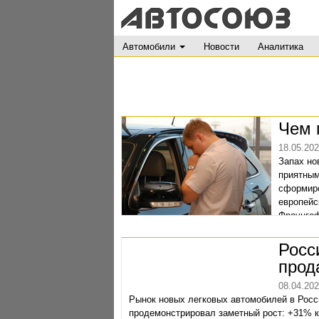
Автомобили
Новости
Аналитика
Чем 
18.05.20
Запах но
приятным
сформиро
европейс
Фраунгоф
результа
Росс
прод
08.04.20
Рынок новых легковых автомобилей в Росс
продемонстрировал заметный рост: +31% к