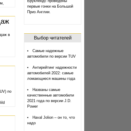
Бруклендс проведены
м,
первые гонки на Большой
06
Приз Англии.
даж
одаж в
Выбор читателей
Самые надежные
автомобили по версии TUV
Антирейтинг надежности
автомобилей 2022: самые
ломающиеся машины года
Названы самые
UV) по
качественные автомобили
2021 года по версии J.D.
ild
Power
Haval Jolion – он то, что
надо