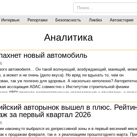
Интервью
Репортажи
Безопасность
Ликбез
Автоистория
Аналитика
пахнет новый автомобиль
26
вого автомобиля… Он такой волнующий, возбуждающий, манящий, може
, а может и не очень (дело вкуса). Но вряд ли вдыхать то, чем он
ван, так уж полезно для здоровья. А насколько неполезно? Авторитетн
кая ассоциация ADAC совместно с Институтом строительной физики
ера (IBP) провела соответствующие исследования и отчиталась о полу
тах.
ийский авторынок вышел в плюс. Рейтин
аж за первый квартал 2026
26
ии наконец-то выбрался из депрессивной зоны и в первый весенний мес
ак к продажам февраля, так и к реализациям прошлогоднего марта. Пр