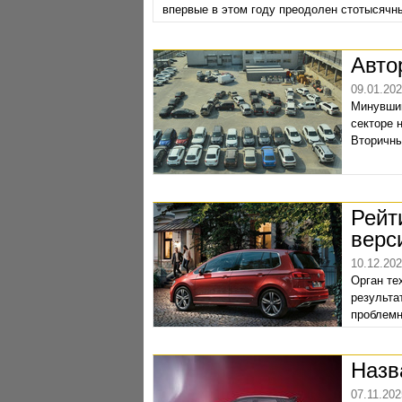
впервые в этом году преодолен стотысячны
первый квартал 2026 года анализируемый с
новых легковых автомобилей с годовым п
Авто
09.01.20
Минувший
секторе 
Вторичны
Рейт
верс
10.12.20
Орган те
результа
проблемн
опублико
Назв
07.11.202