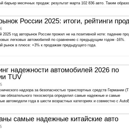
й барьер месячных продаж: результат марта 102 836 авто. Таким образо
ектор завершил в плюсе: с января по март включительно продано 261 0
риростом +8%.
рынок России 2025: итоги, рейтинги про
26
 2025 год авторынок России прожил не на позитивной ноте: падение пр
новых легковых автомобилей по сравнению с предыдущим годом -16%.
й рынок в плюсе: +3% к продажам предыдущего года.
инг надежности автомобилей 2026 по
ии TUV
25
хнического надзора за безопасностью транспортных средств Германии (T
там обязательного техосмотра определил самые надежные и самые
ые автомодели года в шести возрастных категориях и совместно с AutoB
вал отчет TUV Report 2026.
аны самые надежные китайские авто
5