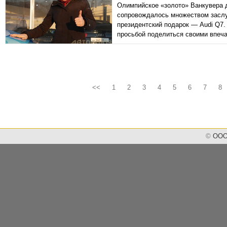
Олимпийское «золото» Ванкувера 
сопровождалось множеством заслу
президентский подарок — Audi Q7.
просьбой поделиться своими впеч
<<
1
2
3
4
5
6
7
8
©
ООО 