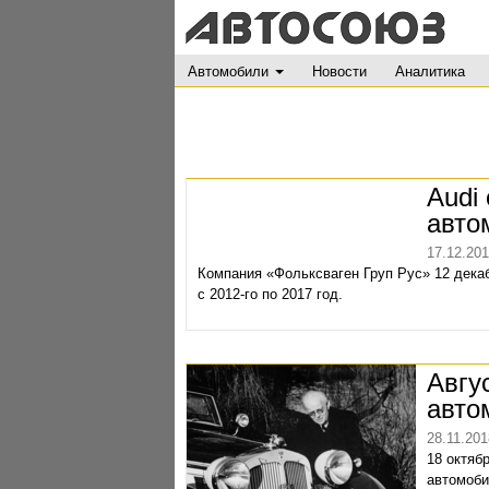
Автомобили
Новости
Аналитика
Audi
авто
17.12.20
Компания «Фольксваген Груп Рус» 12 декаб
с 2012-го по 2017 год.
Авгу
авто
28.11.201
18 октяб
автомоби