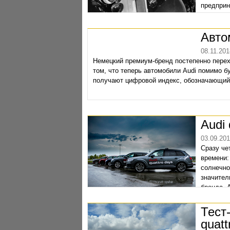
предприн
Авто
08.11.201
Немецкий премиум-бренд постепенно перех
том, что теперь автомобили Audi помимо б
получают цифровой индекс, обозначающий
Audi
03.09.20
Сразу че
времени:
солнечно
значител
бренда. 
Тест
quatt