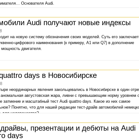
имателя… Основателя Audi.
мобили Audi получают новые индексы
8
одит на новую систему обозначения своих моделей. Суть его заключает
уквенно-цифрового наименования (к примеру, A1 или Q7) в дополнение
 мощность двигателя.
 quattro days в Новосибирске
18
тыре неординарных явления закольцевались в Новосибирске в один отре
 аномальная августовская жара, ливни с превышающим норму уровнем 
е затмение и масштабный тест Audi quattro days. Какое из них самое
ьное? Понятно, что для нашей редакции тест-драйв автомобилей немецк
А для человечества?
-драйвы, презентации и дебюты на Audi
ro days