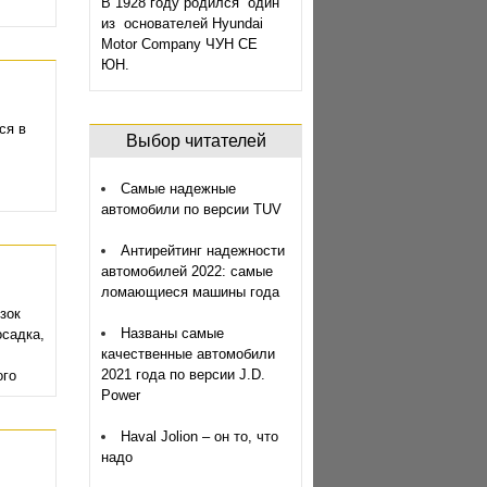
В 1928 году родился один
из основателей Hyundai
Motor Company ЧУН СЕ
ЮН.
ся в
Выбор читателей
Самые надежные
автомобили по версии TUV
Антирейтинг надежности
автомобилей 2022: самые
ломающиеся машины года
зок
Названы самые
осадка,
качественные автомобили
2021 года по версии J.D.
ого
Power
Haval Jolion – он то, что
надо