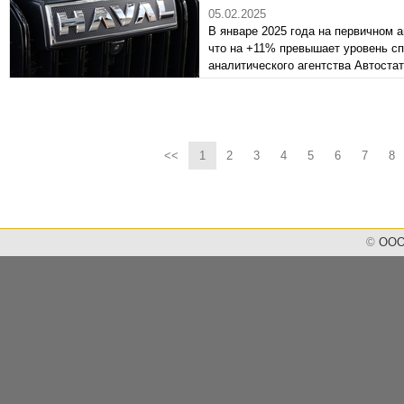
05.02.2025
В январе 2025 года на первичном 
что на +11% превышает уровень сп
аналитического агентства Автоста
реализации на +23,6% до 27 538 ав
России автобрендов представитель
Поднебесной.
<<
1
2
3
4
5
6
7
8
©
ООО 