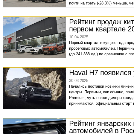
почти на треть (-28,3%) меньше, 
За первые пять месяцев 2025 года
клиентам 440 259 авто, – на -26% 
Рейтинг продаж кит
первом квартале 2
10.04.2025
Первый квартал текущего года про
пробеговых автомобилей. Первичны
(до 241 888 ед.) по сравнению с 
сектор сжался на -3% до объема 1
небольшой (+12%) прирост продаж
Haval H7 появился
наблюдалось с ноября 2024.
30.03.2025
Начались поставки новинки линейк
центры. Первыми, как обычно, при
Premium, чуть позже дилеры ожида
принимаются, официальный старт 
Рейтинг январских
автомобилей в Рос