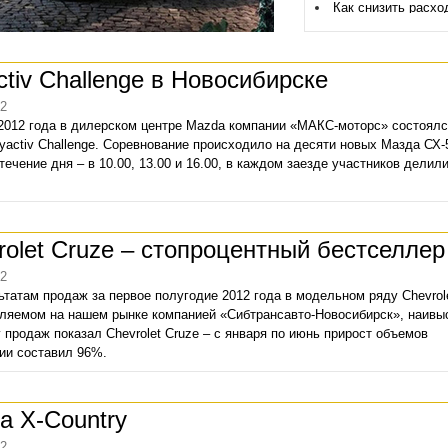
Как снизить расхо
Haval F7 и F7x
Названы авто с с
ctiv Challenge в Новосибирске
привлекательной
остаточной стоимост
12
2022 году
2012 года в дилерском центре Mazda компании «МАКС-моторс» состоялс
yactiv Challenge. Соревнование происходило на десяти новых Мазда СХ-5
Euro NCAP назвал
течение дня – в 10.00, 13.00 и 16.00, в каждом заезде участников делил
безопасные автомоби
года
Новый кроссовер R
rolet Cruze – стопроцентный бестселлер
вступил в финальну
стадию разработки
12
ьтатам продаж за первое полугодие 2012 года в модельном ряду Chevrole
За что любят и не
ляемом на нашем рынке компанией «Сибтрансавто-Новосибирск», наив
Renault Kaptur в Росс
 продаж показал Chevrolet Cruze – с января по июнь прирост объемов
ии составил 96%.
Когда вымрут дви
внутреннего сгорания
ta X-Country
Новый KIA Sportag
подробностях
12