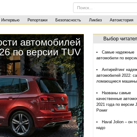
Интервью
Репортажи
Безопасность
Ликбез
Автоистория
Выбор читате
ости автомобилей
26 по версии TUV
Самые надежные
автомобили по верси
Антирейтинг наде
автомобилей 2022: с
ломающиеся машины
Названы самые
качественные автомо
2021 года по версии J
Power
Haval Jolion – он т
надо