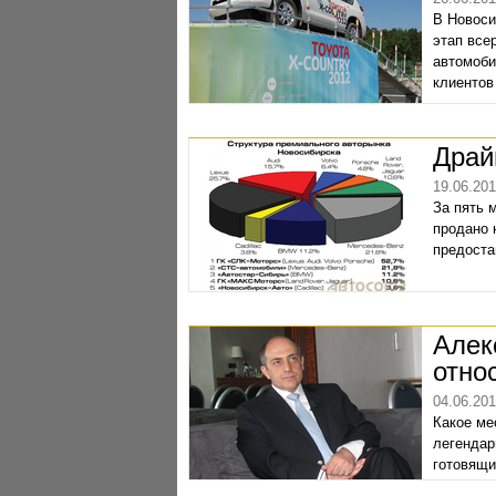
В Новоси
этап все
автомоби
клиентов
Драй
19.06.20
За пять 
продано 
предоста
Алек
отно
04.06.20
Какое ме
легендар
готовящи
наших но