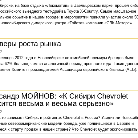
бирске, на базе отдыха «Локомотив» в Заельцовском парке, прошел сиб
Как сэкономить на
российского выездного тест-драйва Toyota X-Country. Самое масштабное
заправках
льное событие в нашем городе: в мероприятии приняли участие около 5
 новосибирского дилерского центра «Тойота» компании «СЛК-Моторс».
На Алтай на седа
Chery Tiggo 4 Pro:
веры роста рынка
сравнительный обзор
12
Надежнее Toyota 
месяцев 2012 года в Новосибирске автомобилей премиум-брендов было
быть только…
на 62% больше, чем за аналогичный период прошлого года. Такие данны
вляет Комитет производителей Ассоциации европейского бизнеса (АЕБ).
Haval H-DOG
дебютировал на Gua
Auto Show 2022
сандр МОЙНОВ: «К Сибири Chevrolet
Тест-драйв нового
сится весьма и весьма серьезно»
F7
12
Рейтинг и антирей
сто занимает Сибирь в рейтингах Chevrolet в России? Увидит ли Новосиб
надежности китайски
ные североамериканские модели бренда, уже появившиеся в Европе и
2024
еся к старту продаж в нашей стране? Что Chevrolet будет экспонировать
восибирских автовыставках?