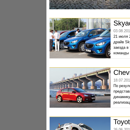
Skya
03.08.20
21 июля 
драйв Sk
заезда в 
команды
Chev
18.07.20
По резул
представ
динамику
реализац
Toyo
26.06.20