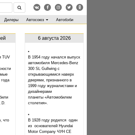
Дилеры
Автосоюз
Автобэби
лей
6 августа 2026
и TUV
В 1954 году начался выпуск
автомобиля Mercedes-Benz
жности
300 SL Gullwing с
амые
открывающимися наверх
 года
дверями, признанного в
1999 году журналистами и
дизайнерами
били
планеты «Автомобилем
.D.
столетия».
о, что
В 1928 году родился один
из основателей Hyundai
Motor Company ЧУН СЕ