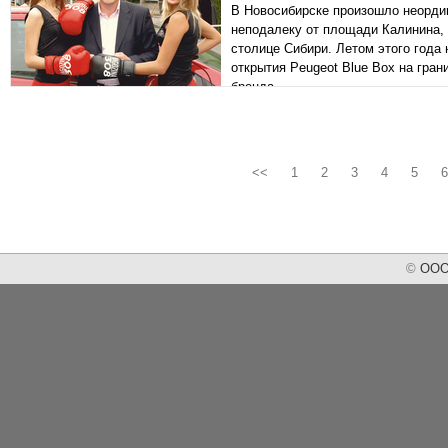
В Новосибирске произошло неордин
неподалеку от площади Калинина,
столице Сибири. Летом этого года 
открытия Peugeot Blue Box на гра
бренда.
<<
1
2
3
4
5
6
©
ООО 